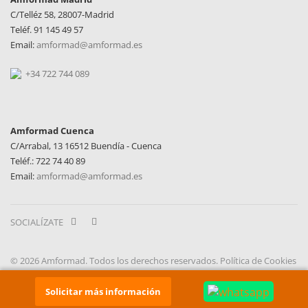
C/Telléz 58, 28007-Madrid
Teléf. 91 145 49 57
Email:
amformad@amformad.es
+34 722 744 089
Amformad Cuenca
C/Arrabal, 13 16512 Buendía - Cuenca
Teléf.: 722 74 40 89
Email:
amformad@amformad.es
SOCIALÍZATE
© 2026 Amformad. Todos los derechos reservados.
Política de Cookies
|
Aviso Legal y Política de Privacidad
Retrazos Agencia Creativa
Diseño web
Solicitar más información